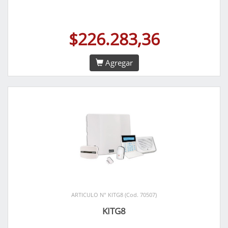
$226.283,36
Agregar
ARTICULO N° KITG8 (Cod. 70507)
KITG8