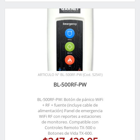
ARTICULO N° BL-500RF-PW (Cod. 52541)
BL-500RF-PW
BL-500RF-PW: Botón de pánico WiFi
+ RF + fuente (incluye cable de
alimentación) Panel de emergencia
WiFi RF con reportes a estaciones
de monitoreo. Compatible con
Controles Remoto TX-500 o
Botones de Vida TX-600.