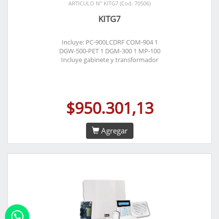
ARTICULO N° KITG7 (Cod. 70506)
KITG7
Incluye: PC-900LCDRF COM-904 1
DGW-500-PET 1 DGM-300 1 MP-100
Incluye gabinete y transformador
$950.301,13
Agregar