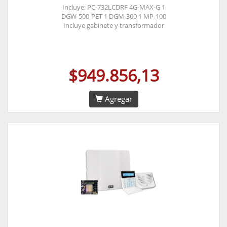
Incluye: PC-732LCDRF 4G-MAX-G 1
DGW-500-PET 1 DGM-300 1 MP-100
Incluye gabinete y transformador
$949.856,13
Agregar