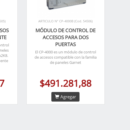
505)
ARTICULO N° CP-4000B (Cod. 54506)
ESOS
MÓDULO DE CONTROL DE
NTE
ACCESOS PARA DOS
PUERTAS
ontrol
neles
El CP-4000 es un módulo de control
A2K8.
de accesos compatible con la familia
uente
de paneles Garnet
7
$491.281,88
Agregar