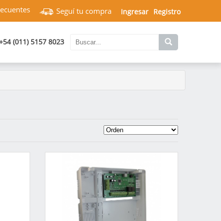
recuentes
Seguí tu compra
Ingresar
Registro
+54 (011) 5157 8023