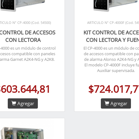
TICULO N° CP-4000 (Cod. 54500)
ARTICULO N° CP-4000F (Cod. 54
 CONTROL DE ACCESOS
KIT CONTROL DE ACC
CON LECTORA
CON LECTORA Y FUE
-4000 es un módulo de control
El CP-4000 es un módulo de c
ccesos compatible con paneles
de accesos compatible con pa
larma Garnet A2K4-NG y A2K8.
de alarma Alonso A2K4-NG y 
El modelo CP-4000F incluye f
Auxiliar supervisada.
$603.644,81
$724.017,7
Agregar
Agregar