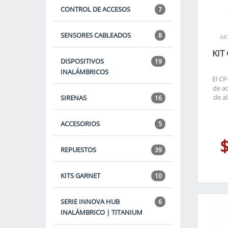
CONTROL DE ACCESOS
7
SENSORES CABLEADOS
8
AR
KIT
DISPOSITIVOS
19
INALÁMBRICOS
El CP
de a
de a
SIRENAS
16
ACCESORIOS
5
REPUESTOS
39
KITS GARNET
10
SERIE INNOVA HUB
6
INALÁMBRICO | TITANIUM