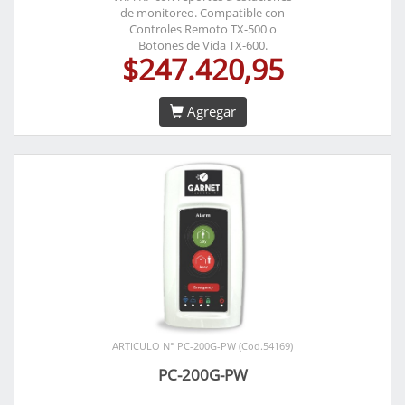
de monitoreo. Compatible con
Controles Remoto TX-500 o
Botones de Vida TX-600.
$247.420,95
Agregar
ARTICULO N° PC-200G-PW (Cod.54169)
PC-200G-PW