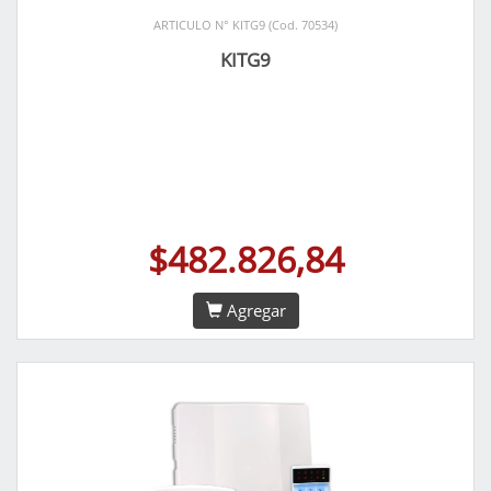
ARTICULO N° KITG9 (Cod. 70534)
KITG9
$482.826,84
Agregar