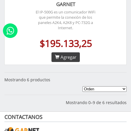
GARNET
El IP-500G es un comunicador WiFi
que permite la conexión de los
paneles A2K4, A2K8 y PC-732G a
Internet.
$195.133,25
Agregar
Mostrando 6 productos
Mostrando 0–9 de 6 resultados
CONTACTANOS