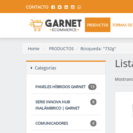
CONTACTO
PRODUCTOS
FORMAS DE
Home
PRODUCTOS
Búsqueda: "732g"
Lis
Categorías
Mostrand
PANELES HÍBRIDOS GARNET
13
SERIE INNOVA HUB
8
INALÁMBRICO | GARNET
COMUNICADORES
6