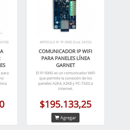
54150)
ARTICULO N° IP-500G (Cod. 54155)
MA
COMUNICADOR IP WIFI
2
PARA PANELES LÍNEA
ES
GARNET
 para
El IP-500G es un comunicador WiFi
 no
que permite la conexión de los
nica
paneles A2K4, A2K8 y PC-732G a
Internet.
0
$195.133,25
Agregar