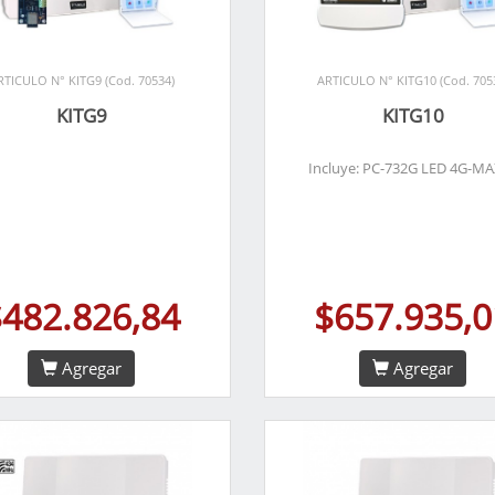
RTICULO N° KITG9 (Cod. 70534)
ARTICULO N° KITG10 (Cod. 705
KITG9
KITG10
Incluye: PC-732G LED 4G-M
$482.826,84
$657.935,0
Agregar
Agregar