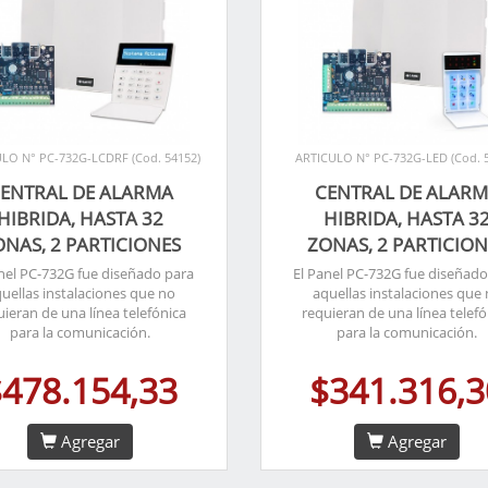
LO N° PC-732G-LCDRF (Cod. 54152)
ARTICULO N° PC-732G-LED (Cod. 
ENTRAL DE ALARMA
CENTRAL DE ALAR
HIBRIDA, HASTA 32
HIBRIDA, HASTA 3
ONAS, 2 PARTICIONES
ZONAS, 2 PARTICION
anel PC-732G fue diseñado para
El Panel PC-732G fue diseñado
uellas instalaciones que no
aquellas instalaciones que
uieran de una línea telefónica
requieran de una línea telefó
para la comunicación.
para la comunicación.
$478.154,33
$341.316,3
Agregar
Agregar