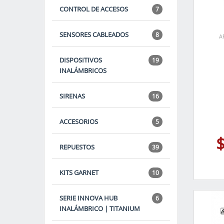
CONTROL DE ACCESOS
7
SENSORES CABLEADOS
8
A
DISPOSITIVOS
19
INALÁMBRICOS
SIRENAS
16
ACCESORIOS
5
REPUESTOS
39
KITS GARNET
10
SERIE INNOVA HUB
6
INALÁMBRICO | TITANIUM