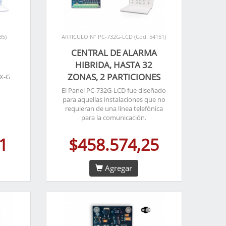
35)
ARTICULO N° PC-732G-LCD (Cod. 54151)
CENTRAL DE ALARMA
HIBRIDA, HASTA 32
ZONAS, 2 PARTICIONES
AX-G
El Panel PC-732G-LCD fue diseñado
para aquellas instalaciones que no
requieran de una línea telefónica
para la comunicación.
1
$458.574,25
Agregar