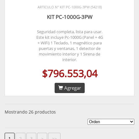
ARTICULO N° KIT PC-1000G-3PW (54218)
KIT PC-1000G-3PW
Seguridad completa, lista para usar.
Este kit incluye Pc-1000G (Panel + 4G
+ WiFi) 1 Teclado, 1 magnético para
puertas y ventanas, 1 detector de
movimiento interior y 1 Sirena de
interior.
$796.553,04
Agregar
Mostrando 26 productos
1
2
3
>
>>