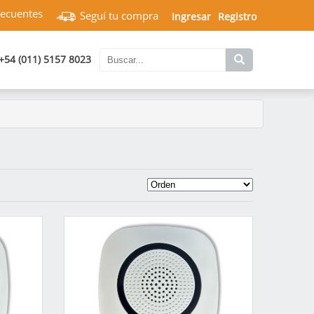
recuentes
Seguí tu compra
Ingresar
Registro
+54 (011) 5157 8023