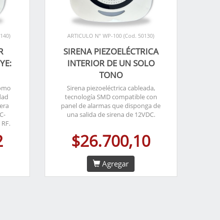
140)
ARTICULO N° WP-100 (Cod. 50130)
R
SIRENA PIEZOELÉCTRICA
YE:
INTERIOR DE UN SOLO
TONO
como
Sirena piezoeléctrica cableada,
dad
tecnología SMD compatible con
era
panel de alarmas que disponga de
C-
una salida de sirena de 12VDC.
 RF.
2
$26.700,10
Agregar