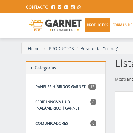
CONTACTO
PRODUCTOS
FORMAS DE
Home
PRODUCTOS
Búsqueda: "com-g"
Lis
Categorías
Mostrand
PANELES HÍBRIDOS GARNET
13
SERIE INNOVA HUB
8
INALÁMBRICO | GARNET
COMUNICADORES
6