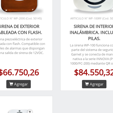
ICULO N° WP-2000 (Cod. 50145)
ARTICULO N° WP-100RF (Cod. 50
SIRENA DE EXTERIOR
SIRENA DE INTERIO
ABLEADA CON FLASH.
INALÁMBRICA. INCLU
PILAS.
ena piezoeléctrica de exterior
ada con flash. Compatible con
La sirena WP-100 funciona 
les de alarmas que dispongan
parte del sistema de seguri
na salida de sirena de 12VDC.
Garnet y se conecta de man
nativa a la serie INNOVA (P
1000/PC-200) mediante QR o
$66.750,26
$84.550,3
Agregar
Agregar