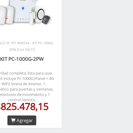
ULO N° KIT INNOVA - KIT PC-1000G-
2PW (Cod.54217)
KIT PC-1000G-2PW
idad completa, lista para usar.
kit incluye Pc-1000G (Panel + 4G
+ WiFi) Sirena de interior, 1
tico para puertas y ventanas,
etectores de movimiento y 1
control remoto.
$825.478,15
Agregar