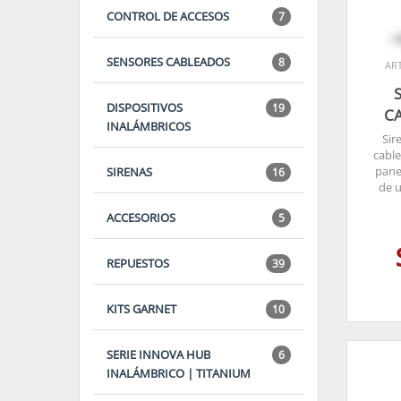
CONTROL DE ACCESOS
7
SENSORES CABLEADOS
8
ART
DISPOSITIVOS
19
C
INALÁMBRICOS
Sir
cable
pane
SIRENAS
16
de u
ACCESORIOS
5
REPUESTOS
39
KITS GARNET
10
SERIE INNOVA HUB
6
INALÁMBRICO | TITANIUM