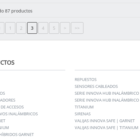
o 87 productos
<
1
2
3
4
5
>
>>
CTOS
REPUESTOS
SENSORES CABLEADOS
IOS
SERIE INNOVA HUB INALÁMBRICO
ADORES
SERIE INNOVA HUB INALÁMBRICO 
DE ACCESOS
TITANIUM
IVOS INALÁMBRICOS
SIRENAS
NET
VALIJAS INNOVA SAFE | GARNET
ANIUM
VALIJAS INNOVA SAFE | TITANIUM
HÍBRIDOS GARNET