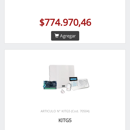
$774.970,46
Agregar
ARTICULO N° KITG5 (Cod. 70504)
KITG5