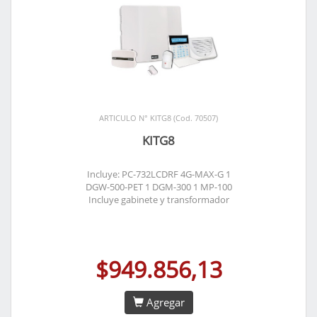
ARTICULO N° KITG8 (Cod. 70507)
KITG8
Incluye: PC-732LCDRF 4G-MAX-G 1
DGW-500-PET 1 DGM-300 1 MP-100
Incluye gabinete y transformador
$949.856,13
Agregar