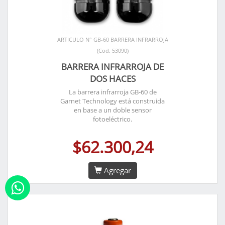
ARTICULO N° GB-60 BARRERA INFRARROJA
(Cod. 53090)
BARRERA INFRARROJA DE
DOS HACES
La barrera infrarroja GB-60 de
Garnet Technology está construida
en base a un doble sensor
fotoeléctrico.
$62.300,24
Agregar