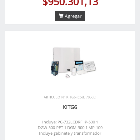
$950.301,13
Agregar
ARTICULO N° KITG6 (Cod. 70505)
KITG6
Incluye: PC-732LCDRF IP-500 1
DGW-500-PET 1 DGM-300 1 MP-100
Incluye gabinete y transformador