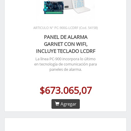
ARTICULO N° PC-900G-LCDRF (Cod. 54158)
PANEL DE ALARMA
GARNET CON WIFI,
INCLUYE TECLADO LCDRF
La línea PC-900 incorpora lo último
en tecnología de comunicación para
paneles de alarma.
$673.065,07
Agregar