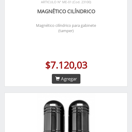
ARTICULO N° ME-01 (Cod. 23100)
MAGNÉTICO CILÍNDRICO
Magnético cilíndrico para gabinete
(tamper)
$7.120,03
Agregar