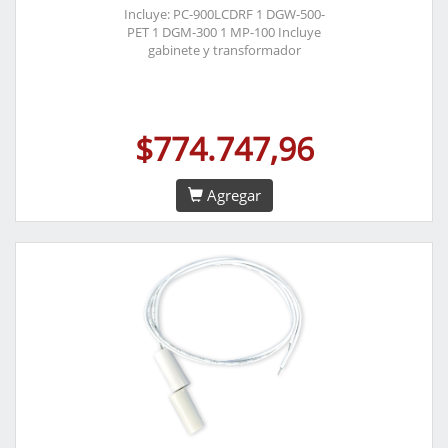
Incluye: PC-900LCDRF 1 DGW-500-
PET 1 DGM-300 1 MP-100 Incluye
gabinete y transformador
$774.747,96
Agregar