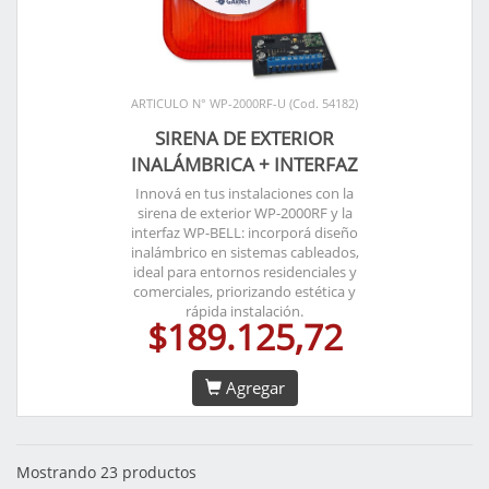
ARTICULO N° WP-2000RF-U (Cod. 54182)
SIRENA DE EXTERIOR
INALÁMBRICA + INTERFAZ
Innová en tus instalaciones con la
sirena de exterior WP-2000RF y la
interfaz WP-BELL: incorporá diseño
inalámbrico en sistemas cableados,
ideal para entornos residenciales y
comerciales, priorizando estética y
rápida instalación.
$189.125,72
Agregar
Mostrando 23 productos