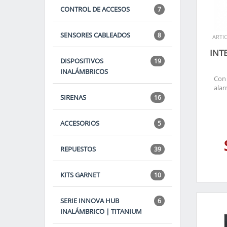
CONTROL DE ACCESOS
7
SENSORES CABLEADOS
8
ARTIC
INT
DISPOSITIVOS
19
INALÁMBRICOS
Con 
alar
SIRENAS
16
ACCESORIOS
5
REPUESTOS
39
KITS GARNET
10
SERIE INNOVA HUB
6
INALÁMBRICO | TITANIUM