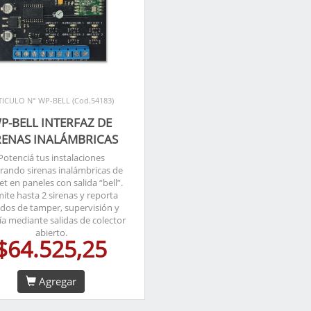
TICULO N° WP-BELL (Cod.54183)
P-BELL INTERFAZ DE
RENAS INALÁMBRICAS
Potenciá tus instalaciones
grando sirenas inalámbricas de
t en paneles con salida “bell”.
ite hasta 2 sirenas y reporta
ados de tamper, supervisión y
ía mediante salidas de colector
abierto.
$64.525,25
Agregar