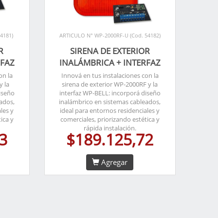
4181)
ARTICULO N° WP-2000RF-U (Cod. 54182)
R
SIRENA DE EXTERIOR
RFAZ
INALÁMBRICA + INTERFAZ
on la
Innová en tus instalaciones con la
y la
sirena de exterior WP-2000RF y la
iseño
interfaz WP-BELL: incorporá diseño
ados,
inalámbrico en sistemas cableados,
les y
ideal para entornos residenciales y
ica y
comerciales, priorizando estética y
rápida instalación.
3
$189.125,72
Agregar