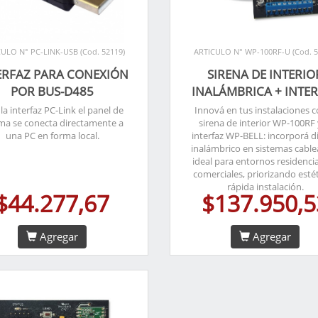
ULO N° PC-LINK-USB (Cod. 52119)
ARTICULO N° WP-100RF-U (Cod. 5
ERFAZ PARA CONEXIÓN
SIRENA DE INTERIO
POR BUS-D485
INALÁMBRICA + INTE
la interfaz PC-Link el panel de
Innová en tus instalaciones c
ma se conecta directamente a
sirena de interior WP-100RF 
una PC en forma local.
interfaz WP-BELL: incorporá d
inalámbrico en sistemas cable
ideal para entornos residencia
comerciales, priorizando estét
rápida instalación.
$44.277,67
$137.950,5
Agregar
Agregar