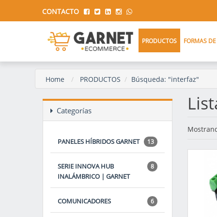
CONTACTO
PRODUCTOS
FORMAS DE
Home
PRODUCTOS
Búsqueda: "interfaz"
Lis
Categorías
Mostrand
PANELES HÍBRIDOS GARNET
13
SERIE INNOVA HUB
8
INALÁMBRICO | GARNET
COMUNICADORES
6