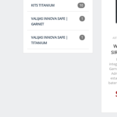
KITS TITANIUM
10
VALIJAS INNOVA SAFE |
1
GARNET
VALIJAS INNOVA SAFE |
1
AR
TITANIUM
W
SI
inte
Garne
Adm
est
bater