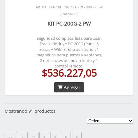
ARTICULO N° KIT INNOVA - PC-200G-2 PW
(Cod.54222)
KIT PC-200G-2 PW
Seguridad completa, lista para usar.
Este kit incluye PC-200G (Panel 6
zonas + Wifi) Sirena de interior, 1
magnético para puertas y ventanas,
2 detectores de movimiento y 1
control remoto.
$536.227,05
Agregar
Mostrando 91 productos
<<
<
2
3
4
5
6