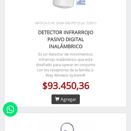
ARTICULO N° DGW-500-PET (Cod. 53051)
DETECTOR INFRARROJO
PASIVO DIGITAL
INALÁMBRICO
Es un detector de movimientos
infrarrojo inalámbrico que está
diseñado para operar en conjunto
con los receptores de la familia 2-
Way Wireless System®
$93.450,36
Agregar