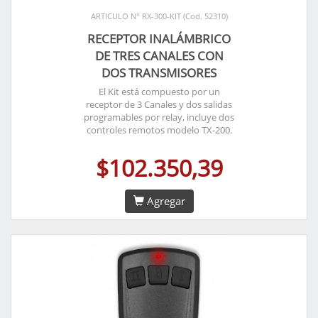
ARTICULO N° RX-300-KIT (Cod. 52310)
RECEPTOR INALÁMBRICO
DE TRES CANALES CON
DOS TRANSMISORES
El Kit está compuesto por un
receptor de 3 Canales y dos salidas
programables por relay, incluye dos
controles remotos modelo TX-200.
$102.350,39
Agregar