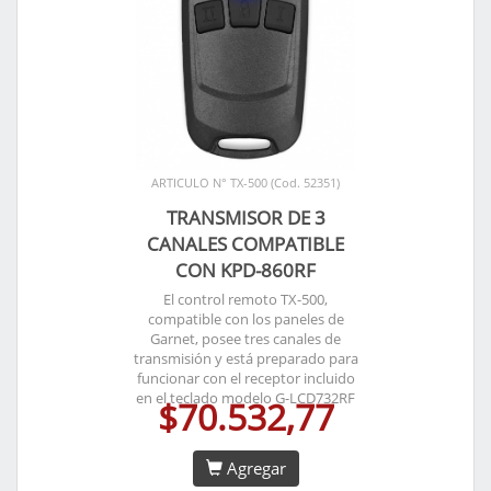
ARTICULO N° TX-500 (Cod. 52351)
TRANSMISOR DE 3
CANALES COMPATIBLE
CON KPD-860RF
El control remoto TX-500,
compatible con los paneles de
Garnet, posee tres canales de
transmisión y está preparado para
funcionar con el receptor incluido
en el teclado modelo G-LCD732RF
$70.532,77
Agregar