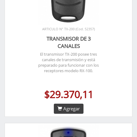
ARTICULO N° TX-200 (Cod. 52357)
TRANSMISOR DE 3
CANALES
El transmisor TX-200 posee tres
canales de transmisión y está
preparado para funcionar con los
receptores modelo RX-100.
$29.370,11
Agregar