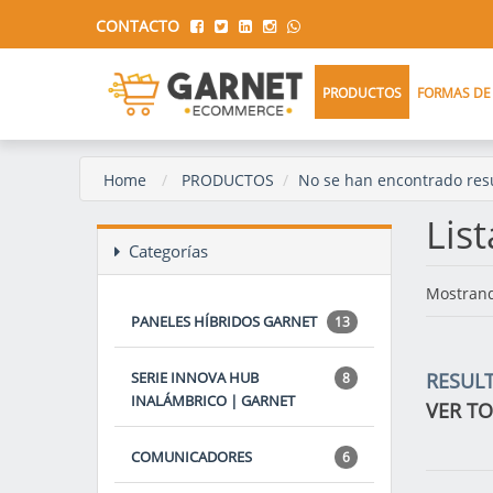
CONTACTO
PRODUCTOS
FORMAS DE
Home
PRODUCTOS
No se han encontrado resu
Lis
Categorías
Mostrand
PANELES HÍBRIDOS GARNET
13
SERIE INNOVA HUB
RESUL
8
INALÁMBRICO | GARNET
VER T
COMUNICADORES
6