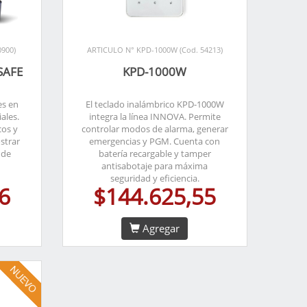
900)
ARTICULO N° KPD-1000W (Cod. 54213)
SAFE
KPD-1000W
es en
El teclado inalámbrico KPD-1000W
ales.
integra la línea INNOVA. Permite
cos y
controlar modos de alarma, generar
strar
emergencias y PGM. Cuenta con
 de
batería recargable y tamper
antisabotaje para máxima
seguridad y eficiencia.
6
$144.625,55
Agregar