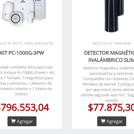
ULO N° KIT PC-1000G-3PW (54218)
ARTICULO N° DGM-450B
KIT PC-1000G-3PW
DETECTOR MAGNÉTI
INALÁMBRICO SLI
idad completa, lista para usar.
Detector magnético inalámb
kit incluye Pc-1000G (Panel + 4G
para puertas y ventanas.
Fi) 1 Teclado, 1 magnético para
Compatible con sistemas 2
tas y ventanas, 1 detector de
Wireless de Garnet. Configur
miento interior y 1 Sirena de
por app móvil, envía alerta
interior.
admite segundo lazo N/C. Seg
versátil.
$796.553,04
$77.875,3
Agregar
Agregar