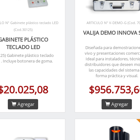
O N° Gabinete plástico teclado LED
ARTICULO N° V-DEMO-G (Cod. 70
(Cod.30125)
VALIJA DEMO INNOVA 
GABINETE PLÁSTICO
TECLADO LED
Diseñada para demostracion
vivo y presentaciones comerci
25) Gabinete plástico teclado
Ideal para instaladores, técni
 . Incluye botonera de goma.
distribuidores que deseen mo
las capacidades del sistema
forma práctica y visual.
$20.025,08
$956.753,6
Agregar
Agregar