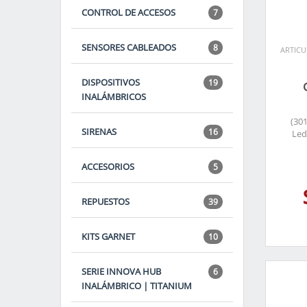
CONTROL DE ACCESOS
7
SENSORES CABLEADOS
8
ARTICUL
DISPOSITIVOS
19
INALÁMBRICOS
(301
SIRENAS
16
Led
ACCESORIOS
5
REPUESTOS
39
KITS GARNET
10
SERIE INNOVA HUB
6
INALÁMBRICO | TITANIUM