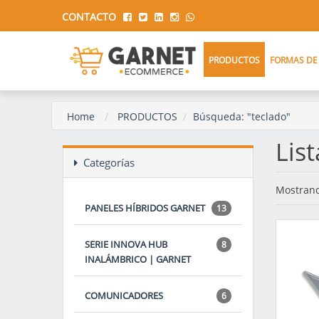
CONTACTO
PRODUCTOS
FORMAS DE
Home
PRODUCTOS
Búsqueda: "teclado"
Lis
Categorías
Mostrand
PANELES HÍBRIDOS GARNET
13
SERIE INNOVA HUB
8
INALÁMBRICO | GARNET
COMUNICADORES
6