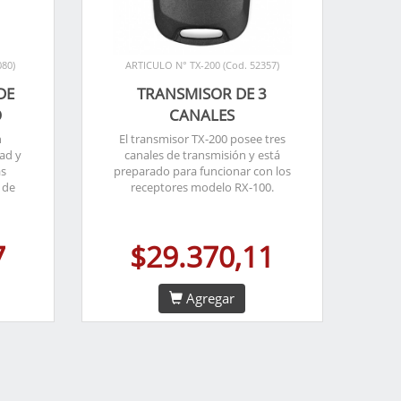
80)
ARTICULO N° TX-200 (Cod. 52357)
DE
TRANSMISOR DE 3
O
CANALES
n
El transmisor TX-200 posee tres
dad y
canales de transmisión y está
as
preparado para funcionar con los
 de
receptores modelo RX-100.
7
$29.370,11
Agregar