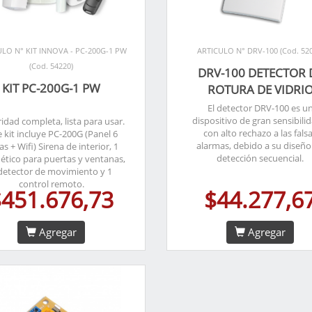
ULO N° KIT INNOVA - PC-200G-1 PW
ARTICULO N° DRV-100 (Cod. 520
(Cod. 54220)
DRV-100 DETECTOR 
KIT PC-200G-1 PW
ROTURA DE VIDRI
El detector DRV-100 es u
dispositivo de gran sensibili
idad completa, lista para usar.
con alto rechazo a las fals
e kit incluye PC-200G (Panel 6
alarmas, debido a su diseño
s + Wifi) Sirena de interior, 1
detección secuencial.
tico para puertas y ventanas,
detector de movimiento y 1
control remoto.
$451.676,73
$44.277,6
Agregar
Agregar