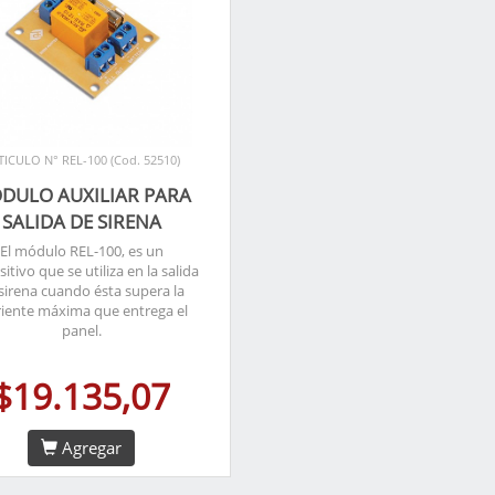
TICULO N° REL-100 (Cod. 52510)
DULO AUXILIAR PARA
SALIDA DE SIRENA
El módulo REL-100, es un
sitivo que se utiliza en la salida
sirena cuando ésta supera la
riente máxima que entrega el
panel.
$19.135,07
Agregar