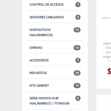
CONTROL DE ACCESOS
7
SENSORES CABLEADOS
8
ARTIC
DISPOSITIVOS
19
INALÁMBRICOS
Segur
SIRENAS
Est
16
zona
magné
ACCESORIOS
5
1 
REPUESTOS
39
KITS GARNET
10
SERIE INNOVA HUB
6
INALÁMBRICO | TITANIUM