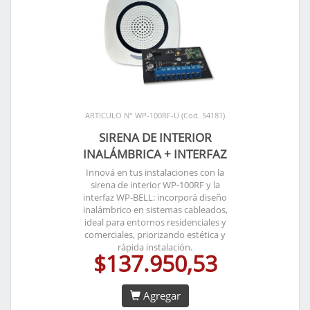
ARTICULO N° WP-100RF-U (Cod. 54181)
SIRENA DE INTERIOR
INALÁMBRICA + INTERFAZ
Innová en tus instalaciones con la
sirena de interior WP-100RF y la
interfaz WP-BELL: incorporá diseño
inalámbrico en sistemas cableados,
ideal para entornos residenciales y
comerciales, priorizando estética y
rápida instalación.
$137.950,53
Agregar