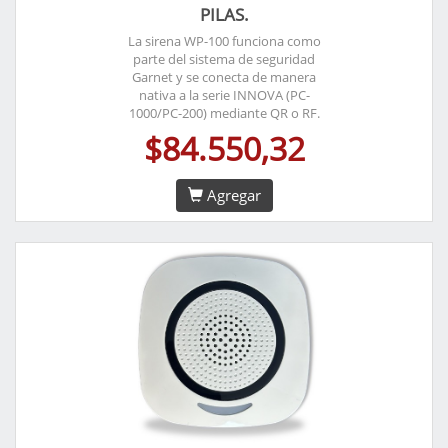
PILAS.
La sirena WP-100 funciona como
parte del sistema de seguridad
Garnet y se conecta de manera
nativa a la serie INNOVA (PC-
1000/PC-200) mediante QR o RF.
$84.550,32
Agregar