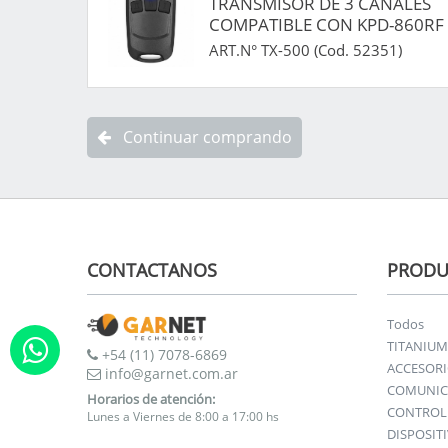
TRANSMISOR DE 3 CANALES
COMPATIBLE CON KPD-860RF
ART.N° TX-500 (Cod. 52351)
Continuar comprando
CONTACTANOS
PRODU
Todos
TITANIUM
+54 (11) 7078-6869
ACCESOR
info@garnet.com.ar
COMUNIC
Horarios de atención:
CONTROL 
Lunes a Viernes de 8:00 a 17:00 hs
DISPOSIT