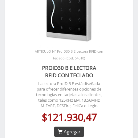
ARTICULO N° ProID30 B E Lectora RFID con
teclado (Cod. 54510)
PROID30 B E LECTORA
RFID CON TECLADO
La lectora ProID B E está diseñada
para ofrecer diferentes opciones de
tecnologías en tarjetas a los clientes,
tales como 125KHz EM, 13.56MHz
MIFARE, DESFire, FeliCa o Legic.
$121.930,47
Agregar