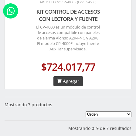
ARTICULO N° CP-4000F (Cod. 54505)
KIT CONTROL DE ACCESOS
CON LECTORA Y FUENTE
El CP-4000 es un módulo de control
de accesos compatible con paneles
de alarma Alonso A2K4-NG y A2K8.
El modelo CP-4000F incluye fuente
Auxiliar supervisada.
$724.017,77
Agregar
Mostrando 7 productos
Mostrando 0–9 de 7 resultados