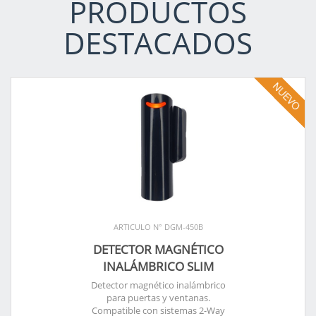
PRODUCTOS
DESTACADOS
ARTICULO N° DGM-450B
DETECTOR MAGNÉTICO
INALÁMBRICO SLIM
Detector magnético inalámbrico
para puertas y ventanas.
Compatible con sistemas 2-Way