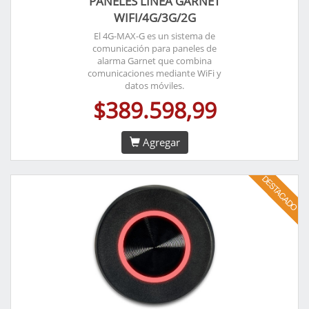
PANELES LÍNEA GARNET
WIFI/4G/3G/2G
El 4G-MAX-G es un sistema de
comunicación para paneles de
alarma Garnet que combina
comunicaciones mediante WiFi y
datos móviles.
$389.598,99
Agregar