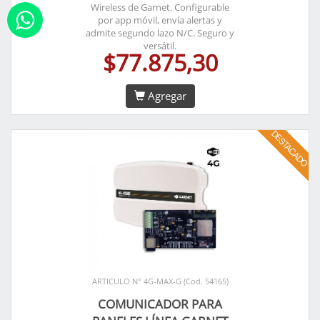
Wireless de Garnet. Configurable
por app móvil, envía alertas y
admite segundo lazo N/C. Seguro y
versátil.
$77.875,30
Agregar
ARTICULO N° 4G-MAX-G (Cod. 54165)
COMUNICADOR PARA