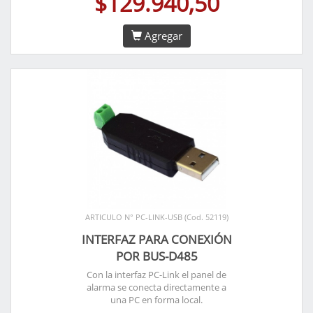
$129.940,50
Agregar
ARTICULO N° PC-LINK-USB (Cod. 52119)
INTERFAZ PARA CONEXIÓN
POR BUS-D485
Con la interfaz PC-Link el panel de
alarma se conecta directamente a
una PC en forma local.