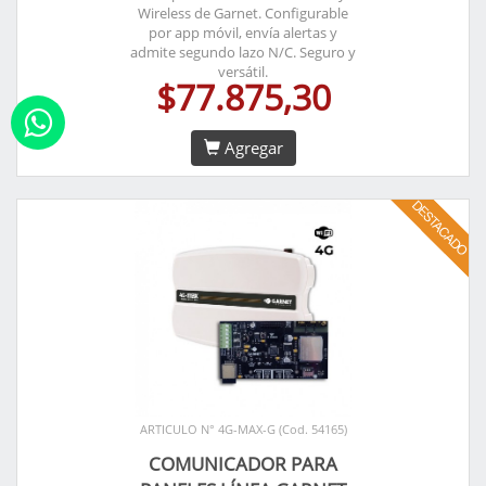
Wireless de Garnet. Configurable
por app móvil, envía alertas y
admite segundo lazo N/C. Seguro y
versátil.
$77.875,30
Agregar
ARTICULO N° 4G-MAX-G (Cod. 54165)
COMUNICADOR PARA