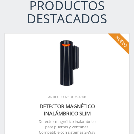
PRODUCTOS
DESTACADOS
ARTICULO N° DGM-450B
DETECTOR MAGNÉTICO
INALÁMBRICO SLIM
Detector magnético inalámbrico
para puertas y ventanas.
Compatible con sistemas 2-Way