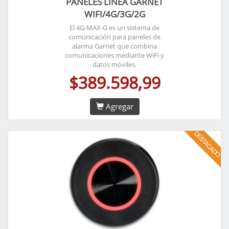
PANELES LÍNEA GARNET
WIFI/4G/3G/2G
El 4G-MAX-G es un sistema de
comunicación para paneles de
alarma Garnet que combina
comunicaciones mediante WiFi y
datos móviles.
$389.598,99
Agregar