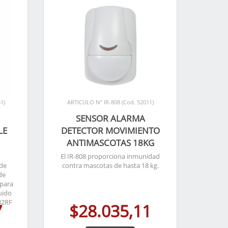
1)
ARTICULO N° IR-808 (Cod. 52011)
SENSOR ALARMA
LE
DETECTOR MOVIMIENTO
ANTIMASCOTAS 18KG
El IR-808 proporciona inmunidad
 de
contra mascotas de hasta 18 kg.
de
 para
uido
32RF
7
$28.035,11