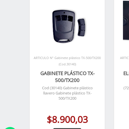
ARTICULO N° Gabinete plástico TX-500/TX200
ARTIC
(Cod.30140)
GABINETE PLÁSTICO TX-
EL
500/TX200
Cod (30140) Gabinete plástico
(72
llavero Gabinete plástico TX-
500/TX200
$8.900,03