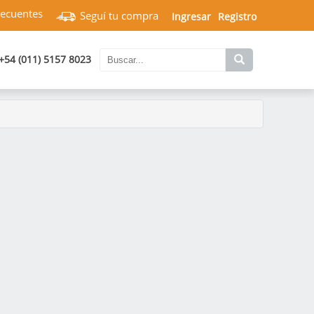
recuentes
Seguí tu compra
Ingresar
Registro
+54 (011) 5157 8023