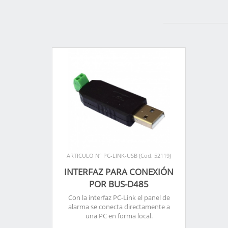
ARTICULO N° PC-LINK-USB (Cod. 52119)
INTERFAZ PARA CONEXIÓN
POR BUS-D485
Con la interfaz PC-Link el panel de
alarma se conecta directamente a
una PC en forma local.