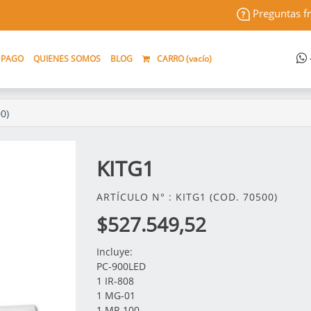
Preguntas f
 PAGO
QUIENES SOMOS
BLOG
CARRO (
vacío
)
0)
KITG1
ARTÍCULO N° : KITG1 (COD. 70500)
$527.549,52
Incluye:
PC-900LED
1 IR-808
1 MG-01
1 MP-100