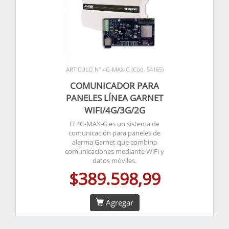
ARTICULO N° 4G-MAX-G (Cod. 54165)
COMUNICADOR PARA
PANELES LÍNEA GARNET
WIFI/4G/3G/2G
El 4G-MAX-G es un sistema de
comunicación para paneles de
alarma Garnet que combina
comunicaciones mediante WiFi y
datos móviles.
$389.598,99
Agregar