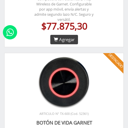
Wireless de Garnet. Configurable
por app móvil, envía alertas y
admite segundo lazo N/C. Seguro y
versátil.
$77.875,30
Agregar
ARTICULO N° TX-600 (Cod. 52361)
BOTÓN DE VIDA GARNET