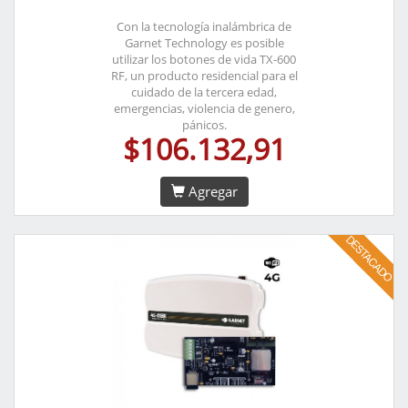
Con la tecnología inalámbrica de
Garnet Technology es posible
utilizar los botones de vida TX-600
RF, un producto residencial para el
cuidado de la tercera edad,
emergencias, violencia de genero,
pánicos.
$106.132,91
Agregar