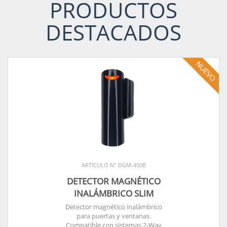
PRODUCTOS
DESTACADOS
ARTICULO N° DGM-450B
DETECTOR MAGNÉTICO
INALÁMBRICO SLIM
Detector magnético inalámbrico
para puertas y ventanas.
Compatible con sistemas 2-Way