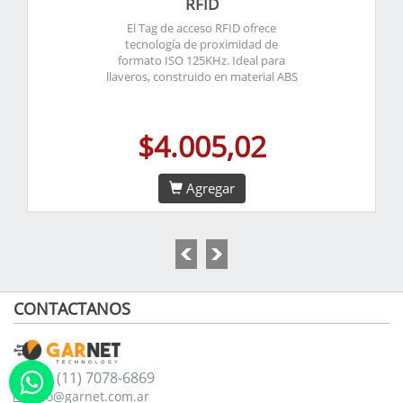
RFID
El Tag de acceso RFID ofrece
tecnología de proximidad de
formato ISO 125KHz. Ideal para
llaveros, construido en material ABS
$4.005,02
Agregar
CONTACTANOS
+54 (11) 7078-6869
info@garnet.com.ar