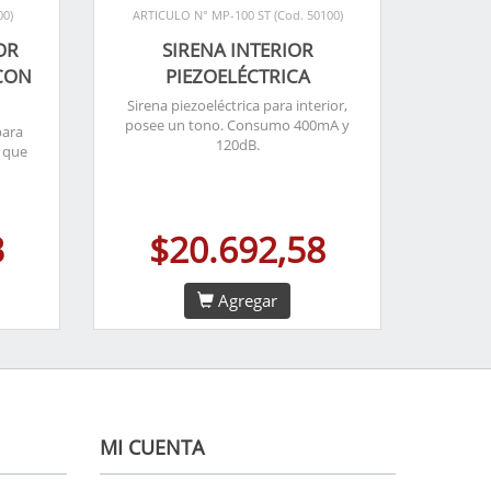
00)
ARTICULO N° MP-100 ST (Cod. 50100)
OR
SIRENA INTERIOR
CON
PIEZOELÉCTRICA
Sirena piezoeléctrica para interior,
posee un tono. Consumo 400mA y
para
120dB.
s que
3
$20.692,58
Agregar
MI CUENTA