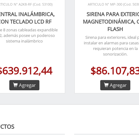
TICULO N° A2K8-RF (Cod. 53100)
ARTICULO N° MP-300 (Cod. 503
ENTRAL INALÁMBRICA,
SIRENA PARA EXTERI
CON TECLADO LCD RF
MAGNETODINÁMICA, 
FLASH
e 8 zonas cableadas expandible
32, además posee un poderoso
Sirena para exteriores, ideal 
sistema inalámbrico
instalar en alarmas para casa
requieran potencia en la
sonorización.
$639.912,44
$86.107,8
Agregar
Agregar
CTOS