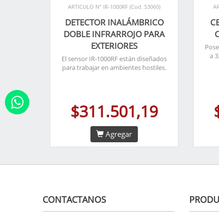
ARTICULO N° IR-1000RF (Cod. 53060)
AR
DETECTOR INALÁMBRICO
C
DOBLE INFRARROJO PARA
EXTERIORES
Pose
a 
El sensor IR-1000RF están diseñados
para trabajar en ambientes hostiles.
$311.501,19
Agregar
CONTACTANOS
PRODU