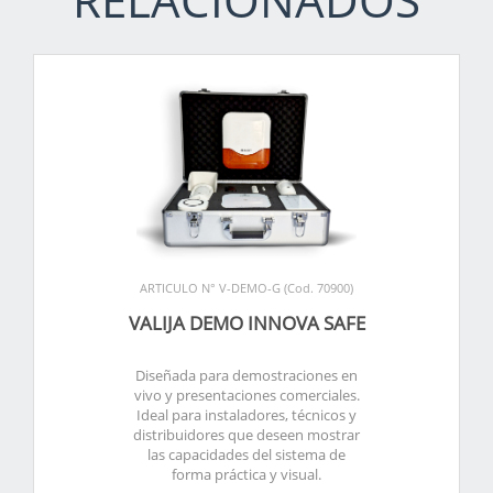
ARTICULO N° V-DEMO-G (Cod. 70900)
VALIJA DEMO INNOVA SAFE
Diseñada para demostraciones en
vivo y presentaciones comerciales.
Ideal para instaladores, técnicos y
distribuidores que deseen mostrar
las capacidades del sistema de
forma práctica y visual.