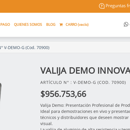
Preguntas f
 PAGO
QUIENES SOMOS
BLOG
CARRO (
vacío
)
N° V-DEMO-G (Cod. 70900)
VALIJA DEMO INNOVA
ARTÍCULO N° : V-DEMO-G (COD. 70900)
$956.753,66
Valija Demo: Presentación Profesional de Pro
Ideal para demostraciones en vivo y presenta
técnicos y distribuidores que deseen mostrar 
visual.
La valija de aluminio de alta resistencia y te