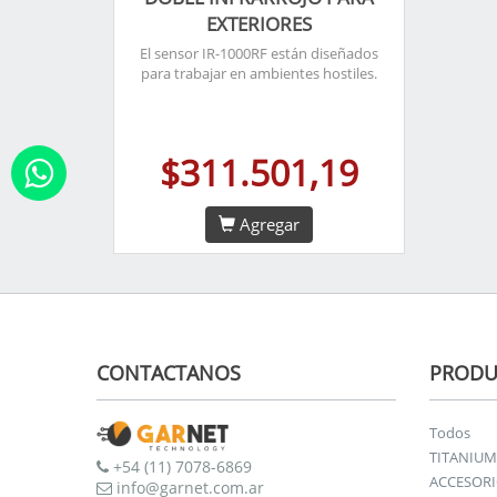
EXTERIORES
El sensor IR-1000RF están diseñados
para trabajar en ambientes hostiles.
$311.501,19
Agregar
CONTACTANOS
PRODU
Todos
TITANIUM
+54 (11) 7078-6869
ACCESOR
info@garnet.com.ar