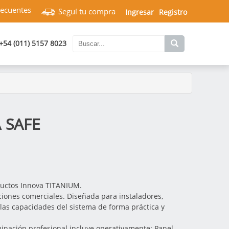
recuentes
Seguí tu compra
Ingresar
Registro
+54 (011) 5157 8023
 SAFE
ductos Innova TITANIUM.
ciones comerciales. Diseñada para instaladores,
las capacidades del sistema de forma práctica y
rminación profesional incluye operativamente: Panel