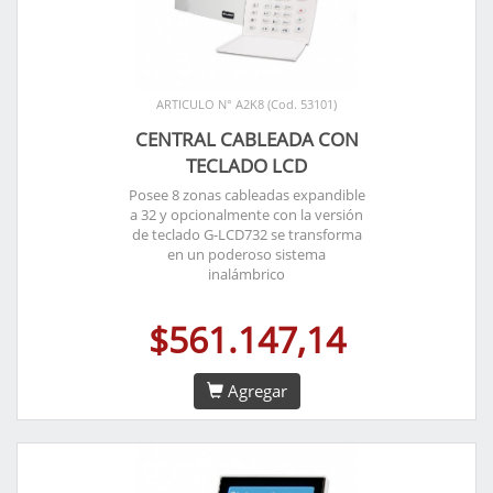
ARTICULO N° A2K8 (Cod. 53101)
CENTRAL CABLEADA CON
TECLADO LCD
Posee 8 zonas cableadas expandible
a 32 y opcionalmente con la versión
de teclado G-LCD732 se transforma
en un poderoso sistema
inalámbrico
$561.147,14
Agregar