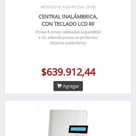
ARTICULO N° A2K8-RF (Cod. 53100)
CENTRAL INALÁMBRICA,
CON TECLADO LCD RF
Posee 8 zonas cableadas expandible
a 32, además posee un poderoso
sistema inalámbrico
$639.912,44
Agregar