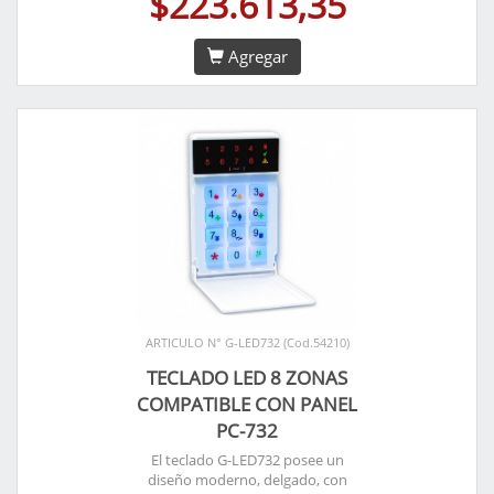
$223.613,35
Agregar
ARTICULO N° G-LED732 (Cod.54210)
TECLADO LED 8 ZONAS
COMPATIBLE CON PANEL
PC-732
El teclado G-LED732 posee un
diseño moderno, delgado, con