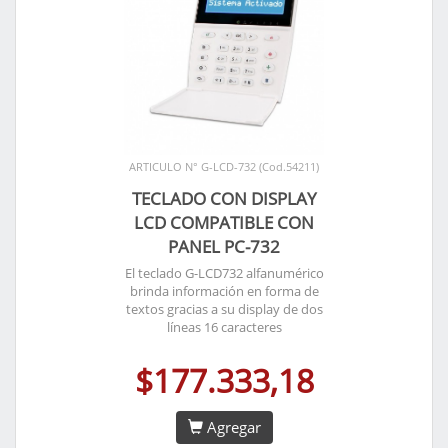
ARTICULO N° G-LCD-732 (Cod.54211)
TECLADO CON DISPLAY
LCD COMPATIBLE CON
PANEL PC-732
El teclado G-LCD732 alfanumérico
brinda información en forma de
textos gracias a su display de dos
líneas 16 caracteres
$177.333,18
Agregar