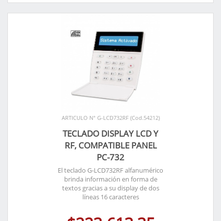
ARTICULO N° G-LCD732RF (Cod.54212)
TECLADO DISPLAY LCD Y
RF, COMPATIBLE PANEL
PC-732
El teclado G-LCD732RF alfanumérico
brinda información en forma de
textos gracias a su display de dos
líneas 16 caracteres