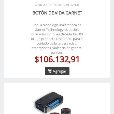
ARTICULO N° TX-600 (Cod. 52361)
BOTÓN DE VIDA GARNET
Con la tecnología inalámbrica de
Garnet Technology es posible
utilizar los botones de vida TX-600
RF, un producto residencial para el
cuidado de la tercera edad,
emergencias, violencia de genero,
pánicos.
$106.132,91
Agregar