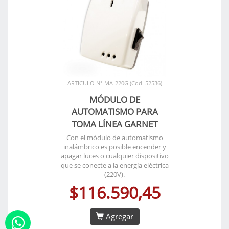
ARTICULO N° MA-220G (Cod. 52536)
MÓDULO DE
AUTOMATISMO PARA
TOMA LÍNEA GARNET
Con el módulo de automatismo
inalámbrico es posible encender y
apagar luces o cualquier dispositivo
que se conecte a la energía eléctrica
(220V).
$116.590,45
Agregar