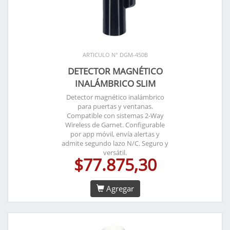
ARTICULO N° DGM-450B
DETECTOR MAGNÉTICO
INALÁMBRICO SLIM
Detector magnético inalámbrico
para puertas y ventanas.
Compatible con sistemas 2-Way
Wireless de Garnet. Configurable
por app móvil, envía alertas y
admite segundo lazo N/C. Seguro y
versátil.
$77.875,30
Agregar