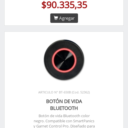
$90.335,35
Agregar
ARTICULO N° BT-650B (Cod. 52362)
BOTÓN DE VIDA
BLUETOOTH
Botón de vida Bluetooth color
negro. Compatible con SmartPanics
y Garnet Control Pro. Diseñado para