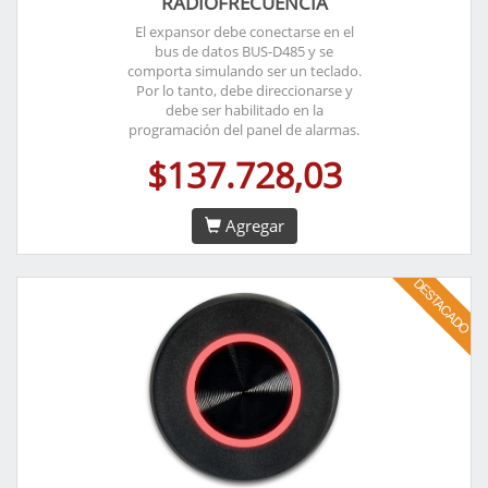
RADIOFRECUENCIA
El expansor debe conectarse en el
bus de datos BUS-D485 y se
comporta simulando ser un teclado.
Por lo tanto, debe direccionarse y
debe ser habilitado en la
programación del panel de alarmas.
$137.728,03
Agregar