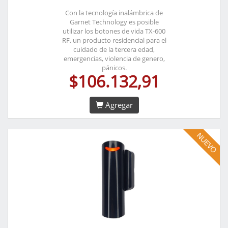
Con la tecnología inalámbrica de
Garnet Technology es posible
utilizar los botones de vida TX-600
RF, un producto residencial para el
cuidado de la tercera edad,
emergencias, violencia de genero,
pánicos.
$106.132,91
Agregar