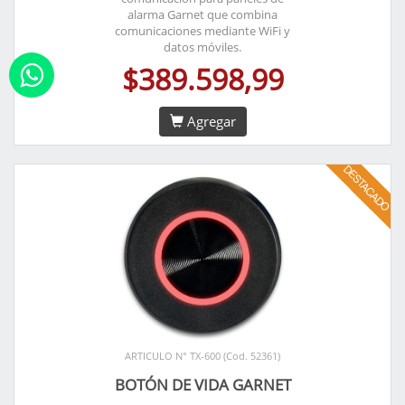
alarma Garnet que combina
comunicaciones mediante WiFi y
datos móviles.
$389.598,99
Agregar
ARTICULO N° TX-600 (Cod. 52361)
BOTÓN DE VIDA GARNET