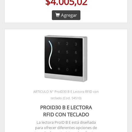
$4.005,02
Agregar
ARTICULO N° ProID30 B E Lectora RFID con
teclado (Cod. 54510)
PROID30 B E LECTORA
RFID CON TECLADO
La lectora ProID B E está diseñada
para ofrecer diferentes opciones de