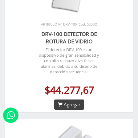
ARTICULO N° DRV-100 (Cod. 52080)
DRV-100 DETECTOR DE
ROTURA DE VIDRIO
El detector DRV-100 es un
dispositivo de gran sensibilidad y
con alto rechazo a las falsas
alarmas, debido a su diseño de
detección secuencial.
$44.277,67
Agregar