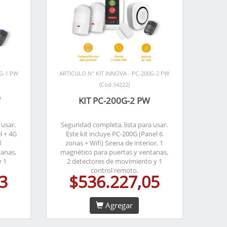
0G-1 PW
ARTICULO N° KIT INNOVA - PC-200G-2 PW
(Cod.54222)
W
KIT PC-200G-2 PW
 usar.
Seguridad completa, lista para usar.
l + 4G
Este kit incluye PC-200G (Panel 6
1
zonas + Wifi) Sirena de interior, 1
tanas,
magnético para puertas y ventanas,
y 1
2 detectores de movimiento y 1
control remoto.
3
$536.227,05
Agregar