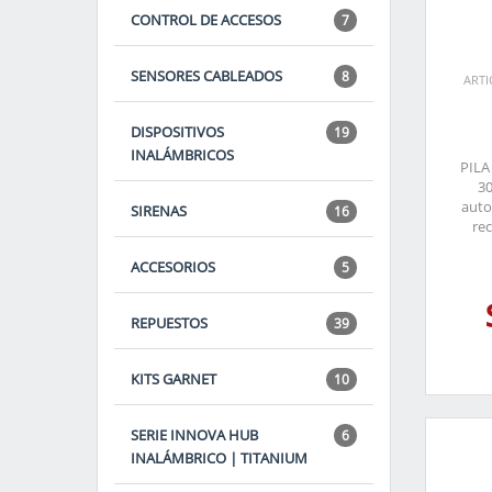
CONTROL DE ACCESOS
7
SENSORES CABLEADOS
8
ARTI
DISPOSITIVOS
19
INALÁMBRICOS
PILA
30
auto
SIRENAS
16
re
ACCESORIOS
5
REPUESTOS
39
KITS GARNET
10
SERIE INNOVA HUB
6
INALÁMBRICO | TITANIUM