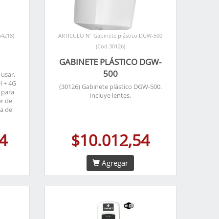
54218)
ARTICULO N° Gabinete plástico DGW-500
(Cod.30126)
GABINETE PLÁSTICO DGW-
500
 usar.
l + 4G
(30126) Gabinete plástico DGW-500.
 para
Incluye lentes.
or de
na de
4
$10.012,54
Agregar