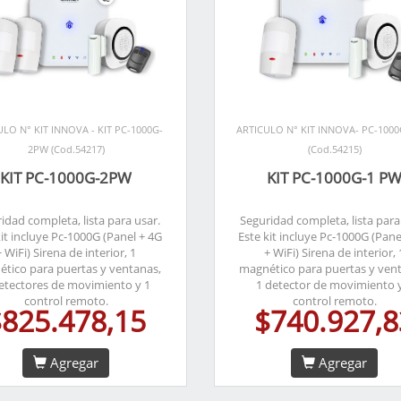
ULO N° KIT INNOVA - KIT PC-1000G-
ARTICULO N° KIT INNOVA- PC-100
2PW (Cod.54217)
(Cod.54215)
KIT PC-1000G-2PW
KIT PC-1000G-1 P
idad completa, lista para usar.
Seguridad completa, lista para
kit incluye Pc-1000G (Panel + 4G
Este kit incluye Pc-1000G (Pane
+ WiFi) Sirena de interior, 1
+ WiFi) Sirena de interior, 
tico para puertas y ventanas,
magnético para puertas y ven
etectores de movimiento y 1
1 detector de movimiento 
control remoto.
control remoto.
$825.478,15
$740.927,8
Agregar
Agregar