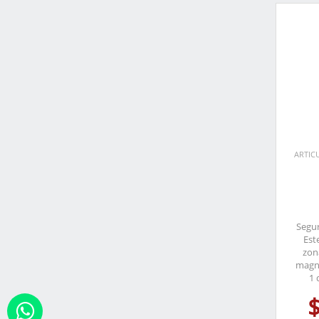
ARTIC
Segur
Est
zona
magné
1 