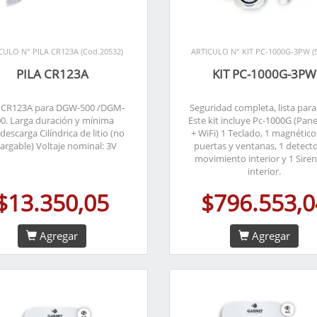
CULO N° PILA CR123A (Cod.20532)
ARTICULO N° KIT PC-1000G-3PW (
PILA CR123A
KIT PC-1000G-3PW
 CR123A para DGW-500 /DGM-
Seguridad completa, lista para
0. Larga duración y mínima
Este kit incluye Pc-1000G (Pane
descarga Cilíndrica de litio (no
+ WiFi) 1 Teclado, 1 magnético
cargable) Voltaje nominal: 3V
puertas y ventanas, 1 detect
movimiento interior y 1 Sire
interior.
$13.350,05
$796.553,0
Agregar
Agregar