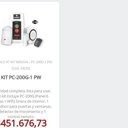
ULO N° KIT INNOVA - PC-200G-1 PW
(Cod. 54220)
KIT PC-200G-1 PW
idad completa, lista para usar.
e kit incluye PC-200G (Panel 6
s + Wifi) Sirena de interior, 1
tico para puertas y ventanas,
detector de movimiento y 1
control remoto.
$451.676,73