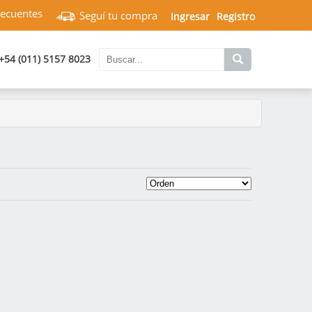
recuentes
Seguí tu compra
Ingresar
Registro
+54 (011) 5157 8023