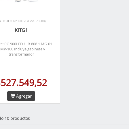
RTICULO N° KITG1 (Cod. 70500)
KITG1
ye: PC-900LED 1 IR-808 1 MG-01
 MP-100 Incluye gabinete y
transformador
$527.549,52
Agregar
o 10 productos