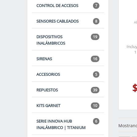
CONTROL DE ACCESOS
7
SENSORES CABLEADOS
8
A
DISPOSITIVOS
19
INALÁMBRICOS
Inclu
1
SIRENAS
16
ACCESORIOS
5
REPUESTOS
39
KITS GARNET
10
SERIE INNOVA HUB
6
Mostrand
INALÁMBRICO | TITANIUM