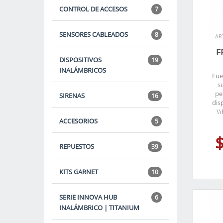
CONTROL DE ACCESOS
7
SENSORES CABLEADOS
8
AR
F
DISPOSITIVOS
19
INALÁMBRICOS
Fue
s
pe
SIRENAS
16
dis
\\
ACCESORIOS
5
REPUESTOS
39
KITS GARNET
10
SERIE INNOVA HUB
6
INALÁMBRICO | TITANIUM