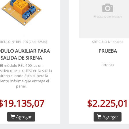
TICULO N° REL-100 (Cod. 52510)
ARTICULO N° prueba
DULO AUXILIAR PARA
PRUEBA
SALIDA DE SIRENA
prueba
El módulo REL-100, es un
sitivo que se utiliza en la salida
sirena cuando ésta supera la
riente máxima que entrega el
panel.
$19.135,07
$2.225,01
Agregar
Agregar