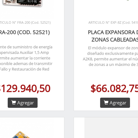
TICULO N° FRA-200 (Cod. 52521)
ARTICULO N° EXP-8Z (Cod. 541
RA-200 (COD. 52521)
PLACA EXPANSORA 
ZONAS CABLEADA
nte de suministro de energía
El módulo expansor de zo
upervisada Auxiliar 1,5 Amp
diseñado exclusivamente p
rmite aumentar la corriente
A2K8, permite aumentar el n
ponible ademas de transmitir
de zonas a un máximo de 3
Fallo y Restauración de Red
$129.940,50
$66.082,7
Agregar
Agregar