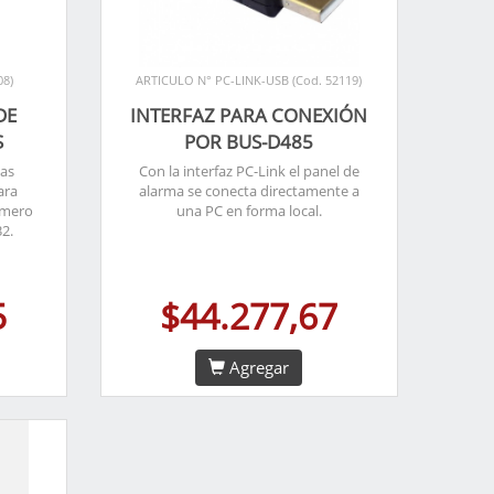
08)
ARTICULO N° PC-LINK-USB (Cod. 52119)
DE
INTERFAZ PARA CONEXIÓN
S
POR BUS-D485
nas
Con la interfaz PC-Link el panel de
ara
alarma se conecta directamente a
úmero
una PC en forma local.
2.
5
$44.277,67
Agregar