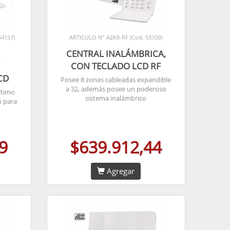
54157)
ARTICULO N° A2K8-RF (Cod. 53100)
A
CENTRAL INALÁMBRICA,
,
CON TECLADO LCD RF
CD
Posee 8 zonas cableadas expandible
a 32, además posee un poderoso
ltimo
sistema inalámbrico
n para
9
$639.912,44
Agregar