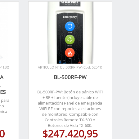
54150)
ARTICULO N° BL-500RF-PW (Cod. 52541)
MA
BL-500RF-PW
2
ES
BL-500RF-PW: Botón de pánico WiFi
+ RF + fuente (incluye cable de
 para
alimentación) Panel de emergencia
 no
WiFi RF con reportes a estaciones
nica
de monitoreo. Compatible con
Controles Remoto TX-500 o
Botones de Vida TX-600.
0
$247.420,95