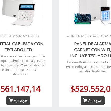
RTICULO N° A2K8 (Cod. 53101)
ARTICULO N° PC-900G-LED (Cod. 
NTRAL CABLEADA CON
PANEL DE ALARM
TECLADO LCD
GARNET CON WIFI
INCLUYE TECLADO L
 8 zonas cableadas expandible
y opcionalmente con la versión
La línea PC-900 incorpora lo ú
eclado G-LCD732 se transforma
en tecnología de comunicació
en un poderoso sistema
paneles de alarma.
inalámbrico
$561.147,14
$529.552,0
Agregar
Agregar