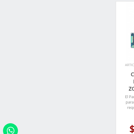
ARTIC
C
Z
El P
para
req