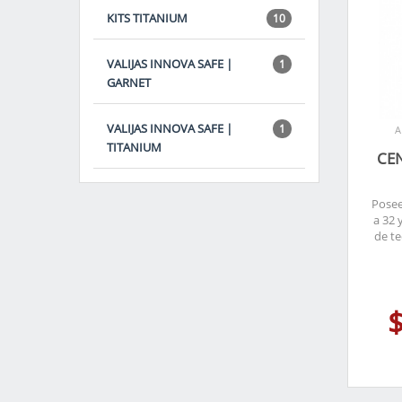
KITS TITANIUM
10
VALIJAS INNOVA SAFE |
1
GARNET
VALIJAS INNOVA SAFE |
1
A
TITANIUM
CE
Posee
a 32 
de t