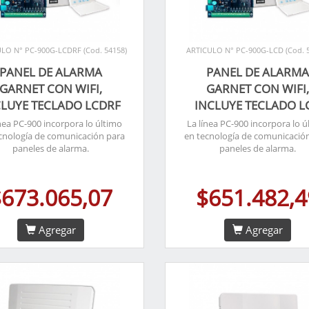
LO N° PC-900G-LCDRF (Cod. 54158)
ARTICULO N° PC-900G-LCD (Cod. 
PANEL DE ALARMA
PANEL DE ALARM
GARNET CON WIFI,
GARNET CON WIFI
CLUYE TECLADO LCDRF
INCLUYE TECLADO L
ínea PC-900 incorpora lo último
La línea PC-900 incorpora lo ú
cnología de comunicación para
en tecnología de comunicació
paneles de alarma.
paneles de alarma.
$673.065,07
$651.482,4
Agregar
Agregar