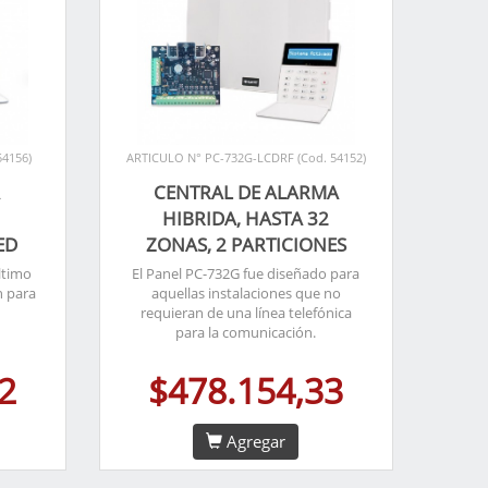
54156)
ARTICULO N° PC-732G-LCDRF (Cod. 54152)
A
CENTRAL DE ALARMA
,
HIBRIDA, HASTA 32
ED
ZONAS, 2 PARTICIONES
ltimo
El Panel PC-732G fue diseñado para
n para
aquellas instalaciones que no
requieran de una línea telefónica
para la comunicación.
2
$478.154,33
Agregar