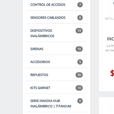
CONTROL DE ACCESOS
7
SENSORES CABLEADOS
8
ARTICU
DISPOSITIVOS
19
INALÁMBRICOS
IN
La l
SIRENAS
16
en te
ACCESORIOS
5
REPUESTOS
39
KITS GARNET
10
SERIE INNOVA HUB
6
INALÁMBRICO | TITANIUM