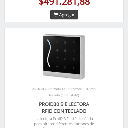
$491.281,88
Agregar
ARTICULO N° ProID30 B E Lectora RFID con
teclado (Cod. 54510)
PROID30 B E LECTORA
RFID CON TECLADO
La lectora ProID B E está diseñada
para ofrecer diferentes opciones de