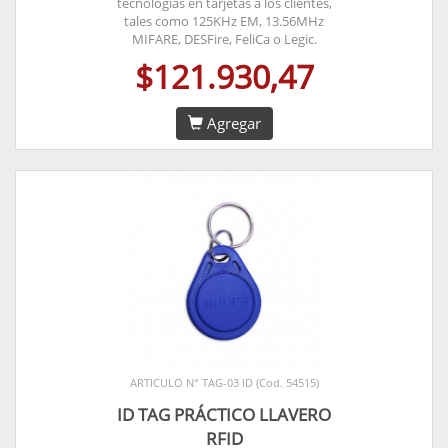
tecnologías en tarjetas a los clientes,
tales como 125KHz EM, 13.56MHz
MIFARE, DESFire, FeliCa o Legic.
$121.930,47
Agregar
ARTICULO N° TAG-03 ID (Cod. 54515)
ID TAG PRÁCTICO LLAVERO
RFID