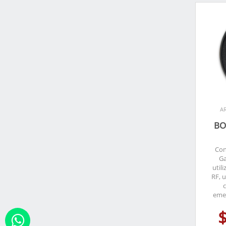
AR
BO
Con
Ga
util
RF, 
c
emer