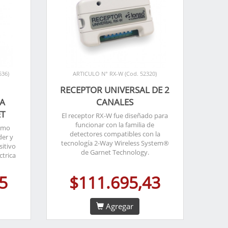
536)
ARTICULO N° RX-W (Cod. 52320)
RECEPTOR UNIVERSAL DE 2
A
CANALES
ET
El receptor RX-W fue diseñado para
funcionar con la familia de
ismo
detectores compatibles con la
der y
tecnología 2-Way Wireless System®
sitivo
de Garnet Technology.
ctrica
5
$111.695,43
Agregar