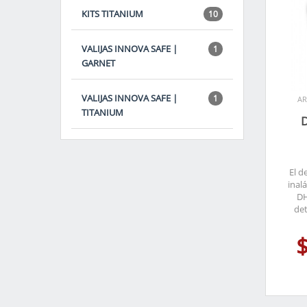
KITS TITANIUM
10
VALIJAS INNOVA SAFE |
1
GARNET
VALIJAS INNOVA SAFE |
1
AR
TITANIUM
El d
inal
DH
det