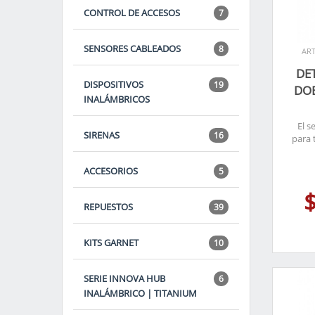
CONTROL DE ACCESOS
7
SENSORES CABLEADOS
8
ART
DE
DISPOSITIVOS
19
DO
INALÁMBRICOS
El s
SIRENAS
16
para 
ACCESORIOS
5
REPUESTOS
39
KITS GARNET
10
SERIE INNOVA HUB
6
INALÁMBRICO | TITANIUM