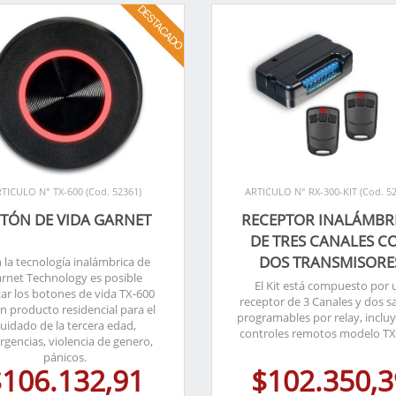
TICULO N° TX-600 (Cod. 52361)
ARTICULO N° RX-300-KIT (Cod. 5
TÓN DE VIDA GARNET
RECEPTOR INALÁMBR
DE TRES CANALES C
DOS TRANSMISORE
 la tecnología inalámbrica de
rnet Technology es posible
El Kit está compuesto por 
izar los botones de vida TX-600
receptor de 3 Canales y dos sa
un producto residencial para el
programables por relay, inclu
uidado de la tercera edad,
controles remotos modelo TX
gencias, violencia de genero,
pánicos.
$106.132,91
$102.350,3