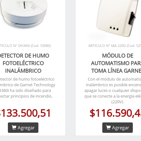
TICULO N° DH360i (Cod. 53080)
ARTICULO N° MA-220G (Cod. 52
DETECTOR DE HUMO
MÓDULO DE
FOTOELÉCTRICO
AUTOMATISMO PAR
INALÁMBRICO
TOMA LÍNEA GARN
etector de humo fotoeléctrico
Con el módulo de automat
ámbrico de Garnet Technology
inalámbrico es posible encen
360i ha sido diseñado para
apagar luces o cualquier dispo
ectar principios de incendio.
que se conecte a la energía elé
(220V).
$133.500,51
$116.590,4
Agregar
Agregar