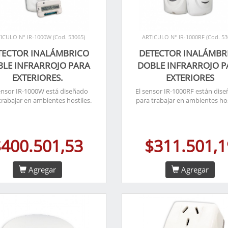
ICULO N° IR-1000W (Cod. 53065)
ARTICULO N° IR-1000RF (Cod. 53
TECTOR INALÁMBRICO
DETECTOR INALÁMBR
BLE INFRARROJO PARA
DOBLE INFRARROJO P
EXTERIORES.
EXTERIORES
ensor IR-1000W está diseñado
El sensor IR-1000RF están dis
trabajar en ambientes hostiles.
para trabajar en ambientes hos
$400.501,53
$311.501,1
Agregar
Agregar