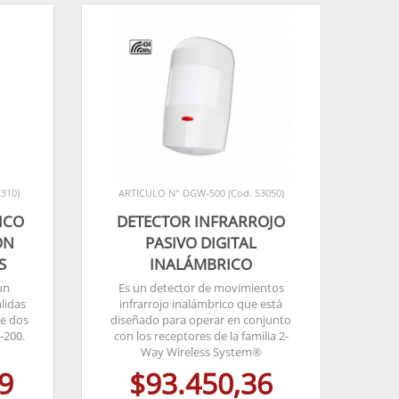
2310)
ARTICULO N° DGW-500 (Cod. 53050)
ICO
DETECTOR INFRARROJO
ON
PASIVO DIGITAL
S
INALÁMBRICO
un
Es un detector de movimientos
lidas
infrarrojo inalámbrico que está
ye dos
diseñado para operar en conjunto
-200.
con los receptores de la familia 2-
Way Wireless System®
9
$93.450,36