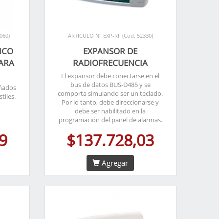
060)
ARTICULO N° EXP-RF (Cod. 52330)
ICO
EXPANSOR DE
ARA
RADIOFRECUENCIA
El expansor debe conectarse en el
bus de datos BUS-D485 y se
eñados
comporta simulando ser un teclado.
tiles.
Por lo tanto, debe direccionarse y
debe ser habilitado en la
programación del panel de alarmas.
9
$137.728,03
Agregar